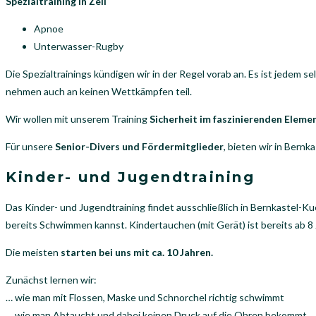
Spezialtraining in Zell
Apnoe
Unterwasser-Rugby
Die Spezialtrainings kündigen wir in der Regel vorab an. Es ist jedem 
nehmen auch an keinen Wettkämpfen teil.
Wir wollen mit unserem Training
Sicherheit im faszinierenden Eleme
Für unsere
Senior-Divers und Fördermitglieder
, bieten wir in Bern
Kinder- und Jugendtraining
Das Kinder- und Jugendtraining findet ausschließlich in Bernkastel-Kue
bereits Schwimmen kannst. Kindertauchen (mit Gerät) ist bereits ab 8 
Die meisten
starten bei uns mit ca. 10 Jahren.
Zunächst lernen wir:
… wie man mit Flossen, Maske und Schnorchel richtig schwimmt
… wie man Abtaucht und dabei keinen Druck auf die Ohren bekommt.